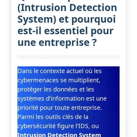
(Intrusion Detection
System) et pourquoi
est-il essentiel pour
une entreprise ?
Dans le contexte actuel où les
cybermenaces se multiplient,
protéger les données et les
systèmes d’information est une
priorité pour toute entreprise.
Parmi les outils clés de la
cybersécurité figure l’IDS, ou
Intrusion Detection System