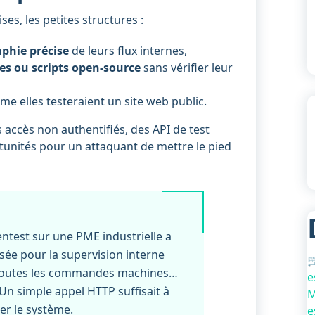
s, les petites structures :
phie précise
de leurs flux internes,
es ou scripts open-source
sans vérifier leur
e elles testeraient un site web public.
s accès non authentifiés, des API de test
rtunités pour un attaquant de mettre le pied
entest sur une PME industrielle a
isée pour la supervision interne

 toutes les commandes machines…
e
 Un simple appel HTTP suffisait à
M
ter le système.
e