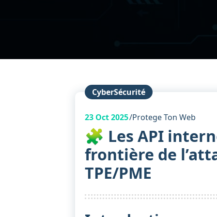
CyberSécurité
23
Oct 2025
Protege Ton Web
🧩 Les API intern
frontière de l’at
TPE/PME