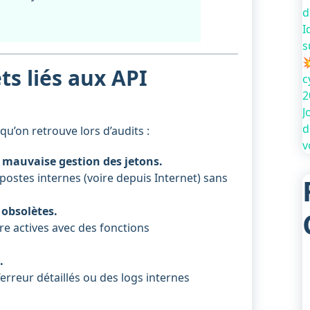
d
I
s

ts liés aux API
c
2
J
d
qu’on retrouve lors d’audits :
v
 mauvaise gestion des jetons.
postes internes (voire depuis Internet) sans
 obsolètes.
re actives avec des fonctions
.
erreur détaillés ou des logs internes