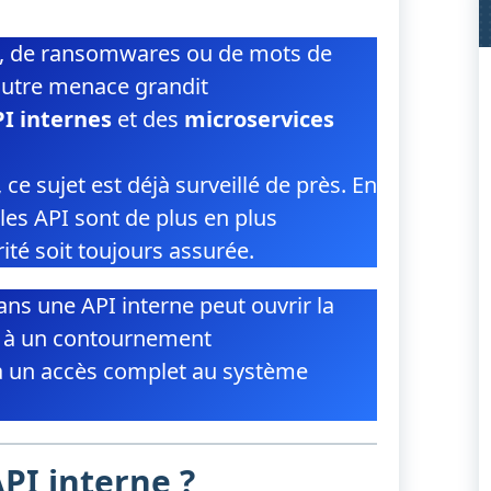
g, de ransomwares ou de mots de
 autre menace grandit
I internes
et des
microservices
ce sujet est déjà surveillé de près. En
 les API sont de plus en plus
ité soit toujours assurée.
dans une API interne peut ouvrir la
, à un contournement
à un accès complet au système
PI interne ?