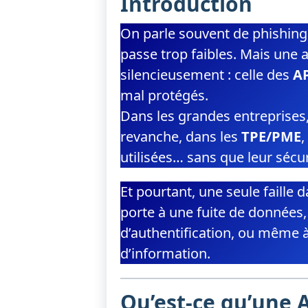
Introduction
On parle souvent de phishin
passe trop faibles. Mais une
silencieusement : celle des
AP
mal protégés.
Dans les grandes entreprises, 
revanche, dans les
TPE/PME
,
utilisées… sans que leur sécur
Et pourtant, une seule faille 
porte à une fuite de données
d’authentification, ou même 
d’information.
Qu’est-ce qu’une A